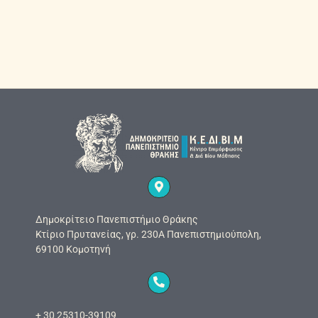
Δημοκρίτειο Πανεπιστήμιο Θράκης
Κτίριο Πρυτανείας, γρ. 230Α Πανεπιστημιούπολη,
69100 Κομοτηνή
+ 30 25310-39109