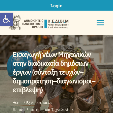
Skip
Login
to
Ανοίξτε τη γραμμή εργαλείων
content
Tog
Nav
Εισαγωγή νέων Μηχανικών
ΚΕΔΙΒΙΜ ΔΠΘ
στην διαδικασία δημόσιων
έργων (σύνταξη τευχών–
Προγράμματα
δημοπράτηση–διαγωνισμοί–
επίβλεψη)
Υποβολή Πρότασης
Home
Eξ Aποστάσεως
Μητρώα
Θετικές Επιστήμες και Τεχνολογία