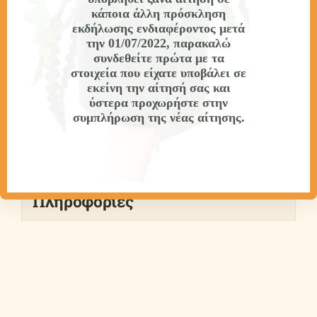
Πιστοποιητικού εξειδικευμένης επιμόρφωσης 146
κάποια άλλη πρόσκληση
ωρών που αντιστοιχούν σε 6 Πιστωτικές
εκδήλωσης ενδιαφέροντος
μετά
την 01/07/2022
, παρακαλώ
Μονάδες/ECTS.
συνδεθείτε πρώτα με τα
στοιχεία που είχατε υποβάλει σε
εκείνη την αίτησή σας και
ύστερα προχωρήστε στην
Αναλυτική Περιγραφή
συμπλήρωση της νέας αίτησης.
Υποβολή Αιτήσεων
Πληροφορίες