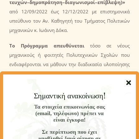
τευχών–δημοπράτηση–διαγωνισμοί–επίβλεψη)
»
από 12/09/2022 έως 12/12/2022 με επιστημονικά
υπεύθυνο τον Αν. Καθηγητή του Τμήματος Πολιτικών
μηχανικών κ. Ιωάννη Δόκα.
Το Πρόγραμμα απευθύνεται
τόσο σε νέους
μηχανικούς ή φοιτητές Πολυτεχνικών Σχολών που
ενδιαφέρονται να μάθουν την διαδικασία υλοποίησης
ενός δημόσιου τεχνικού έργου από την αρχή μέχρι
τέλους αλλά και σε μηχανικούς που θέλουν για πρώτη
φορά να ασχοληθούν με τα δημόσια έργα.
Σημαντική ανακοίνωση!
Τα στοιχεία επικοινωνίας σας
Πιστοποιούμενα προσόντα
(email, τηλέφωνο) πρέπει να
είναι έγκυρα!
Εφόσον υπάρξει επιτυχής παρακολούθηση και
Σε περίπτωση που έχει
αξιολόγηση, το πρόγραμμα οδηγεί στην απόκτηση
υποβληθεί ξανά αίτηση σε