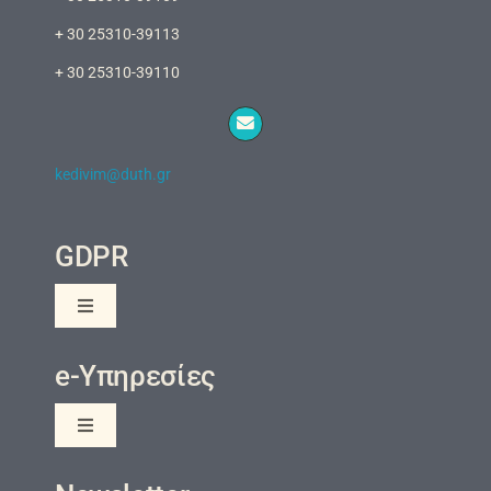
+ 30 25310-39113
+ 30 25310-39110
kedivim@duth.gr
GDPR
Toggle
Navigation
Πολιτική Προστασίας της Ιδιωτικότητας και των
e-Υπηρεσίες
Προσωπικών Δεδομένων
Ενημέρωση Ιδιωτικότητας
Toggle
Navigation
eClass