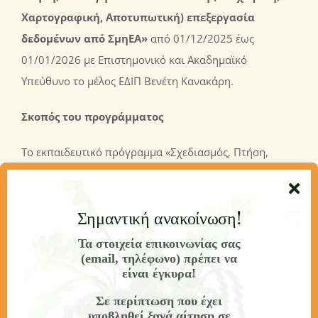
Χαρτογραφική, Αποτυπωτική) επεξεργασία
δεδομένων από ΣμηΕΑ
»
από 01/12/2025 έως
01/01/2026 με Eπιστημονικό και Ακαδημαϊκό
Υπεύθυνο το μέλος ΕΔΙΠ Βενέτη Κανακάρη.
Σκοπός
του προγράμματος
Το εκπαιδευτικό πρόγραμμα «Σχεδιασμός, Πτήση,
Συλλογή και Φωτογραμμετρική επεξεργασία
δεδομένων από ΣμηΕΑ» διάρκειας 100 ωρών,
Σημαντική ανακοίνωση!
απευθύνεται σε επαγγελματίες και φοιτητές των
κλάδων γεωπληροφορικής, περιβάλλοντος, μηχανικών
Τα στοιχεία επικοινωνίας σας
και γεωτεχνικών επιστημών, που επιθυμούν να
(email, τηλέφωνο) πρέπει να
είναι έγκυρα!
εξοικειωθούν με την ολιστική χρήση drone για
επιστημονικές, τεχνικές και επαγγελματικές εφαρμογές.
Σε περίπτωση που έχει
υποβληθεί ξανά αίτηση σε