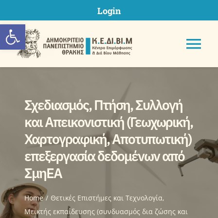
Skip
Login
to
Ανοίξτε τη γραμμή εργαλείων
content
Tog
Nav
Σχεδιασμός, Πτήση, Συλλογή
ΚΕΔΙΒΙΜ ΔΠΘ
και Απεικονιστική (Γεωχωρική,
Χαρτογραφική, Αποτυπωτική)
Προγράμματα
επεξεργασία δεδομένων από
ΣμηΕΑ
Υποβολή Πρότασης
Home
Θετικές Επιστήμες και Τεχνολογία
Μητρώα
Μεικτής εκπαίδευσης (συνδυασμός δια ζώσης και