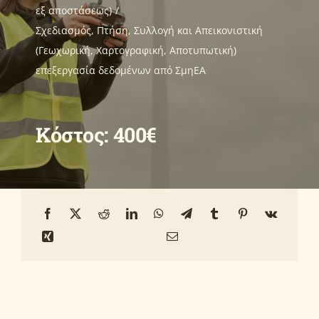
εξ αποστάσεως)
Σχεδιασμός, Πτήση, Συλλογή και Απεικονιστική
Οδηγοί
(Γεωχωρική, Χαρτογραφική, Αποτυπωτική)
επεξεργασία δεδομένων από ΣμηΕΑ
Ανακοινώσεις
Κόστος: 400€
Επικοινωνία