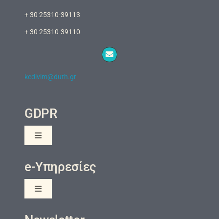
+ 30 25310-39113
+ 30 25310-39110
kedivim@duth.gr
GDPR
Toggle
Navigation
Πολιτική Προστασίας της Ιδιωτικότητας και των
e-Υπηρεσίες
Προσωπικών Δεδομένων
Ενημέρωση Ιδιωτικότητας
Toggle
Navigation
eClass