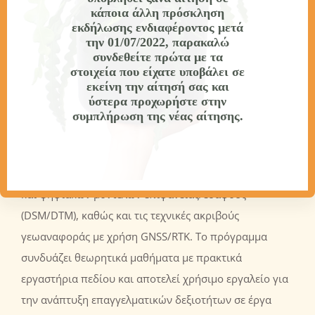
Το πρόγραμμα καλύπτει όλες τις φάσεις της
κάποια άλλη πρόσκληση
διαδικασίας: από τη σχεδίαση και οργάνωση
εκδήλωσης ενδιαφέροντος
μετά
την 01/07/2022
, παρακαλώ
αποστολών πτήσης, τη ρύθμιση και χειρισμό drone με
συνδεθείτε πρώτα με τα
κατάλληλο φορτίο (payload), μέχρι τη συστηματική
στοιχεία που είχατε υποβάλει σε
εκείνη την αίτησή σας και
συλλογή εναέριων δεδομένων και την επεξεργασία
ύστερα προχωρήστε στην
τους με φωτογραμμετρικά λογισμικά, όπως το Agisoft
συμπλήρωση της νέας αίτησης.
Metashape και το Pix4D. Οι συμμετέχοντες θα
αποκτήσουν γνώσεις γύρω από τις βασικές αρχές
αεροφωτογραφίας, τη δημιουργία ορθοφωτοχαρτών
και ψηφιακών μοντέλων επιφάνειας/εδάφους
(DSM/DTM), καθώς και τις τεχνικές ακριβούς
γεωαναφοράς με χρήση GNSS/RTK. Το πρόγραμμα
συνδυάζει θεωρητικά μαθήματα με πρακτικά
εργαστήρια πεδίου και αποτελεί χρήσιμο εργαλείο για
την ανάπτυξη επαγγελματικών δεξιοτήτων σε έργα