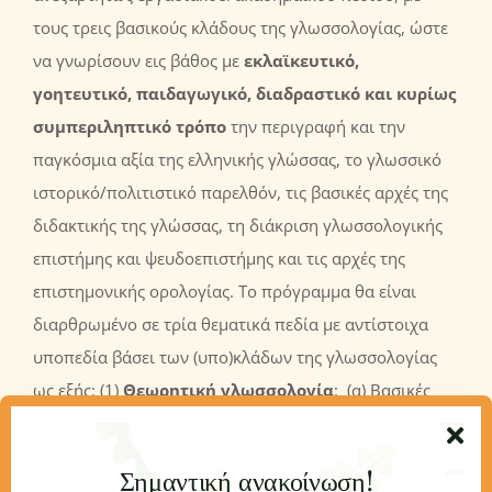
τους τρεις βασικούς κλάδους της γλωσσολογίας, ώστε
να γνωρίσουν εις βάθος με
εκλαϊκευτικό,
γοητευτικό, παιδαγωγικό, διαδραστικό και κυρίως
συμπεριληπτικό τρόπο
την περιγραφή και την
παγκόσμια αξία της ελληνικής γλώσσας, το γλωσσικό
ιστορικό/πολιτιστικό παρελθόν, τις βασικές αρχές της
διδακτικής της γλώσσας, τη διάκριση γλωσσολογικής
επιστήμης και ψευδοεπιστήμης και τις αρχές της
επιστημονικής ορολογίας. Το πρόγραμμα θα είναι
διαρθρωμένο σε τρία θεματικά πεδία με αντίστοιχα
υποπεδία βάσει των (υπο)κλάδων της γλωσσολογίας
ως εξής: (1)
Θεωρητική γλωσσολογία
: (α) Βασικές
αρχές της γλωσσολογίας, (β) Επίπεδα γλωσσικής
ανάλυσης, (γ) Λεξικολογία, (δ) Γλωσσική μυθολογία,
Σημαντική ανακοίνωση!
(2)
Ιστορική γλωσσολογία
: (α) Γλωσσική αλλαγή, (β)