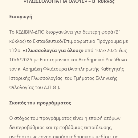
«ΓΛΩΣΣΟΛΟΓΙΑ ΓΙΑ ΟΛΟΥΣ» –
B
` κύκλος
Εισαγωγή
Το ΚΕΔΙΒΙΜ-ΔΠΘ διοργανώνει για δεύτερη φορά (Β`
κύκλος) το Εκπαιδευτικό/Επιμορφωτικό Πρόγραμμα με
τίτλο:
«Γλωσσολογία για όλους
»
από 10/3/2025 έως
10/6/2025 με Eπιστημονικό και Ακαδημαϊκό Υπεύθυνο
τον κ. Ασημάκη Φλιάτουρα (Αναπληρωτής Καθηγητής
Ιστορικής Γλωσσολογίας του Τμήματος Ελληνικής
Φιλολογίας του Δ.Π.Θ.).
Σκοπός
του προγράμματος
Ο στόχος του προγράμματος είναι η επαφή ατόμων
δευτεροβάθμιας και τριτοβάθμιας εκπαίδευσης,
ανεξαρτήτως εργασιακού/ακαδημαϊκού πεδίου, με