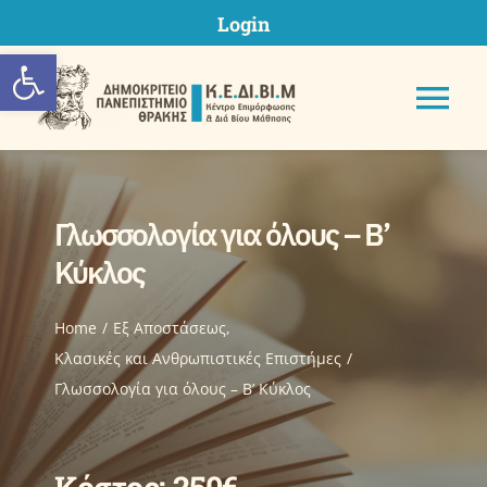
Skip
Login
to
Ανοίξτε τη γραμμή εργαλείων
content
Tog
Nav
Γλωσσολογία για όλους – Β’
ΚΕΔΙΒΙΜ ΔΠΘ
Κύκλος
Προγράμματα
Home
Eξ Aποστάσεως
Κλασικές και Ανθρωπιστικές Επιστήμες
Γλωσσολογία για όλους – Β’ Κύκλος
Υποβολή Πρότασης
Μητρώα