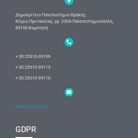
Δημοκρίτειο Πανεπιστήμιο Θράκης
Κτίριο Πρυτανείας, γρ. 230Α Πανεπιστημιούπολη,
69100 Κομοτηνή
+ 30 25310-39109
+ 30 25310-39113
+ 30 25310-39110
kedivim@duth.gr
GDPR