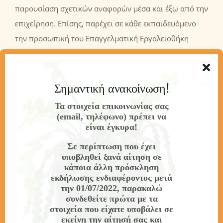
παρουσίαση σχετικών αναφορών μέσα και έξω από την
επιχείρηση. Επίσης, παρέχει σε κάθε εκπαιδευόμενο
την προσωπική του Επαγγελματική Εργαλειοθήκη
(Professional Toolbox), με όλα τα σχετικά templates
(πρότυπα) για την παραγωγή και χρήση όλων των
παραπάνω οικονομικών reports και καταστάσεων, που
Σημαντική ανακοίνωση!
αποτελούν βασικό εφόδιο σε κάθε εκπαιδευόμενο για
Τα στοιχεία επικοινωνίας σας
εφαρμογή άμεσα ή/και μελλοντικά στον χώρο εργασίας
(email, τηλέφωνο) πρέπει να
είναι έγκυρα!
σε μία επιχείρηση.
Σε περίπτωση που έχει
Επίσης, οι καταρτιζόμενοι, με την παραπάνω
υποβληθεί ξανά αίτηση σε
κάποια άλλη πρόσκληση
εργαλειοθήκη θα μπορούν να κάνουν χρήση
εκδήλωσης ενδιαφέροντος
μετά
σύγχρονων επιχειρηματικών εργαλείων όπως: μέθοδοι
την 01/07/2022
, παρακαλώ
αξιολόγησης επενδύσεων, χρηματοοικονομική
συνδεθείτε πρώτα με τα
στοιχεία που είχατε υποβάλει σε
ανάλυση επενδύσεων, Ανάλυση Νεκρού Σημείου
εκείνη την αίτησή σας και