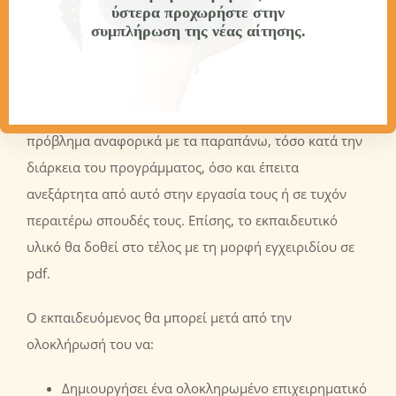
κερδοφορίας (Break-Even-Point Analysis), SWOT
ύστερα προχωρήστε στην
συμπλήρωση της νέας αίτησης.
Analysis, SPACE-Matrix Analysis, αποτίμηση της αξίας
της επιχείρησης κα., χωρίς να απαιτείται καμία
προηγούμενη σχετική γνώση. Τα εργαλεία αυτά θα
μπορούν να χρησιμοποιηθούν άμεσα σε οποιοδήποτε
πρόβλημα αναφορικά με τα παραπάνω, τόσο κατά την
διάρκεια του προγράμματος, όσο και έπειτα
ανεξάρτητα από αυτό στην εργασία τους ή σε τυχόν
περαιτέρω σπουδές τους. Επίσης, το εκπαιδευτικό
υλικό θα δοθεί στο τέλος με τη μορφή εγχειριδίου σε
pdf.
Ο εκπαιδευόμενος θα μπορεί μετά από την
ολοκλήρωσή του να:
Δημιουργήσει ένα ολοκληρωμένο επιχειρηματικό