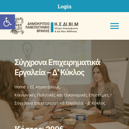
Skip
Login
to
Ανοίξτε τη γραμμή εργαλείων
content
Tog
Nav
Σύγχρονα Επιχειρηματικά
ΚΕΔΙΒΙΜ ΔΠΘ
Εργαλεία – Δ’ Κύκλος
Προγράμματα
Home
Eξ Aποστάσεως
Κοινωνικές Πολιτικές και Οικονομικές Επιστήμες
Σύγχρονα Επιχειρηματικά Εργαλεία – Δ’ Κύκλος
Υποβολή Πρότασης
Μητρώα