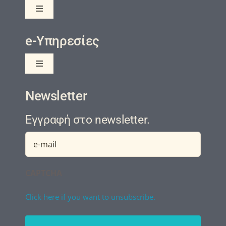
Toggle
Navigation
Πολιτική Προστασίας της Ιδιωτικότητας και των
e-Υπηρεσίες
Προσωπικών Δεδομένων
Ενημέρωση Ιδιωτικότητας
Toggle
Navigation
eClass
Newsletter
Πολιτική Cookies
Εγγραφή στο newsletter.
Helpdesk
Email
(Required)
CAPTCHA
Click here if you want to unsubscribe.