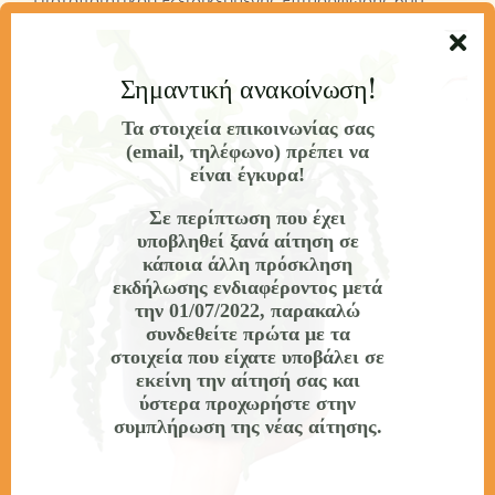
Πιστοποιητικού Εξειδικευμένης Επιμόρφωσης 600
ωρών που αντιστοιχούν σε 20 Πιστωτικές
Μονάδες/ECTS.
Σημαντική ανακοίνωση!
Τα στοιχεία επικοινωνίας σας
(email, τηλέφωνο) πρέπει να
Αναλυτική Περιγραφή
είναι έγκυρα!
Σε περίπτωση που έχει
Υποβολή Αιτήσεων
υποβληθεί ξανά αίτηση σε
κάποια άλλη πρόσκληση
εκδήλωσης ενδιαφέροντος
μετά
Πληροφορίες
την 01/07/2022
, παρακαλώ
συνδεθείτε πρώτα με τα
στοιχεία που είχατε υποβάλει σε
εκείνη την αίτησή σας και
ύστερα προχωρήστε στην
συμπλήρωση της νέας αίτησης.