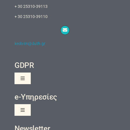
+ 30 25310-39113
+ 30 25310-39110
kedivim@duth.gr
GDPR
Toggle
Navigation
Πολιτική Προστασίας της Ιδιωτικότητας και των
e-Υπηρεσίες
Προσωπικών Δεδομένων
Ενημέρωση Ιδιωτικότητας
Toggle
Navigation
eClass
Newsletter