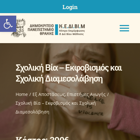
Skip
Login
to
Ανοίξτε τη γραμμή εργαλείων
content
Tog
Nav
Σχολική Βία – Εκφοβισμός και
ΚΕΔΙΒΙΜ ΔΠΘ
Σχολική Διαμεσολάβηση
Προγράμματα
Home
Eξ Aποστάσεως
Επιστήμες Αγωγής
Σχολική Βία – Εκφοβισμός και Σχολική
Διαμεσολάβηση
Υποβολή Πρότασης
Μητρώα