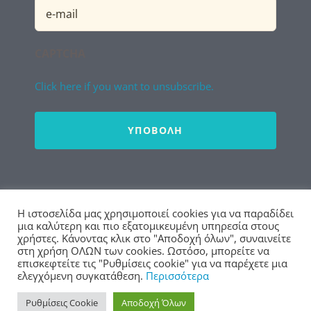
Email
(Required)
CAPTCHA
Click here if you want to unsubscribe.
Απεγγραφή από Newsletter
Η ιστοσελίδα μας χρησιμοποιεί cookies για να παραδίδει
μια καλύτερη και πιο εξατομικευμένη υπηρεσία στους
χρήστες. Κάνοντας κλικ στο "Αποδοχή όλων", συναινείτε
στη χρήση ΟΛΩΝ των cookies. Ωστόσο, μπορείτε να
επισκεφτείτε τις "Ρυθμίσεις cookie" για να παρέχετε μια
© Copyright 2020 - 2026 | ΔΠΘ
ελεγχόμενη συγκατάθεση.
Περισσότερα
Ρυθμίσεις Cookie
Αποδοχή Όλων