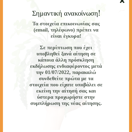
γνώσεις/εργαλεία
Σημαντική ανακοίνωση!
όσους έχουν δική τους ή διοικούν επιχείρηση και
Τα στοιχεία επικοινωνίας σας
θέλουν να ενισχύσουν τις επιχειρηματικές τους
(email, τηλέφωνο) πρέπει να
γνώσεις με σύγχρονες μεθόδους και εργαλεία.
είναι έγκυρα!
Πιστοποιούμενα προσόντα
Σε περίπτωση που έχει
υποβληθεί ξανά αίτηση σε
κάποια άλλη πρόσκληση
Εφόσον υπάρξει επιτυχής παρακολούθηση και
εκδήλωσης ενδιαφέροντος
μετά
αξιολόγηση, το πρόγραμμα οδηγεί στην απόκτηση
την 01/07/2022
, παρακαλώ
συνδεθείτε πρώτα με τα
Πιστοποιητικού Εξειδικευμένης Επιμόρφωσης 200
στοιχεία που είχατε υποβάλει σε
ωρών και 8 μονάδων ECTS.
εκείνη την αίτησή σας και
ύστερα προχωρήστε στην
Εναλλακτικά, θα δοθεί βεβαίωση παρακολούθησης σε
συμπλήρωση της νέας αίτησης.
όσους παρακολουθήσουν ανελλιπώς το πρόγραμμα,
αλλά δεν έχουν ολοκληρώσει επιτυχώς την αξιολογική
διαδικασία του προγράμματος.