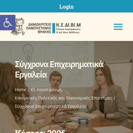
Skip
Login
to
Ανοίξτε τη γραμμή εργαλείων
content
Tog
Nav
Σύγχρονα Επιχειρηματικά
ΚΕΔΙΒΙΜ ΔΠΘ
Εργαλεία
Προγράμματα
Home
Eξ Aποστάσεως
Κοινωνικές Πολιτικές και Οικονομικές Επιστήμες
Σύγχρονα Επιχειρηματικά Εργαλεία
Υποβολή Πρότασης
Μητρώα