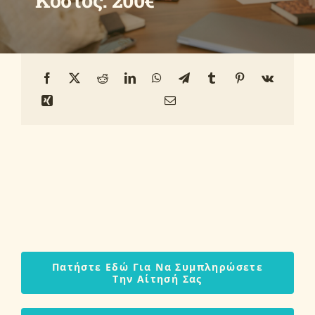
Κόστος: 200€
Οδηγοί
Ανακοινώσεις
Επικοινωνία
Πατήστε Εδώ Για Να Συμπληρώσετε
Την Αίτησή Σας