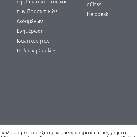
της Ιδιωτικότητας και
eClass
των Προσωπικών
Helpdesk
Δεδομένων
Ενημέρωση
Ιδιωτικότητας
Πολιτική Cookies
© Copyright 2020 - 2026 | ΔΠΘ
α καλύτερη και πιο εξατομικευμένη υπηρεσία στους χρήστες.