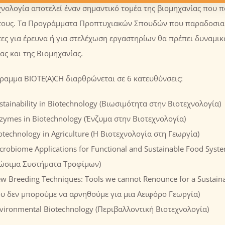
χνολογία αποτελεί έναν σημαντικό τομέα της βιομηχανίας που π
ους. Τα Προγράμματα Προπτυχιακών Σπουδών που παραδοσιακά 
τες για έρευνα ή για στελέχωση εργαστηρίων θα πρέπει δυναμικ
ας και της Βιομηχανίας.
ραμμα ΒΙΟΤΕ(Α)CH διαρθρώνεται σε 6 κατευθύνσεις:
stainability in Biotechnology (Βιωσιμότητα στην Βιοτεχνολογία)
zymes in Biotechnology (Ένζυμα στην Βιοτεχνολογία)
otechnology in Agriculture (Η Βιοτεχνολογία στη Γεωργία)
crobiome Αpplications for Functional and Sustainable Food Sys
ώσιμα Συστήματα Τροφίμων)
w Breeding Techniques: Tools we cannot Renounce for a Sustain
υ δεν μπορούμε να αρνηθούμε για μια Αειφόρο Γεωργία)
vironmental Biotechnology (Περιβαλλοντική Βιοτεχνολογία)