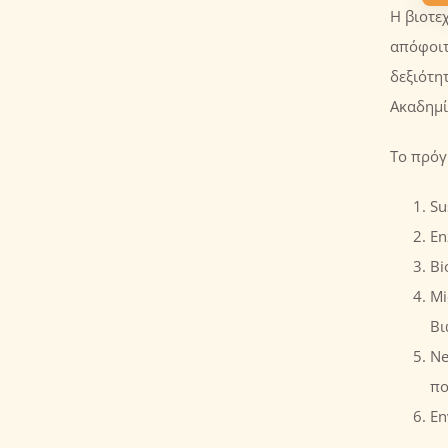
Η βιοτε
απόφοιτ
δεξιότη
Ακαδημί
Το πρόγ
Su
En
Bi
Mi
Βι
Ne
πο
En