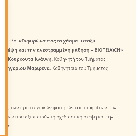
ε τίτλο:
«
Γεφυρώνοντας το χάσμα μεταξύ
ή σκέψη και την ανεστραμμένη μάθηση –
BIOTE
(
A
)
CH
»
 τον
Κουρκουτά Ιωάννη
, Καθηγητή του Τμήματος
ν
Γρηγορίου Μαριρένα
, Καθηγήτρια του Τμήματος
λησης των προπτυχιακών φοιτητών και αποφοίτων των
ήτων που αξιοποιούν τη σχεδιαστική σκέψη και την
πράξη.