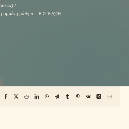
τάσεως)
στραμμένη μάθηση – BIOTE(A)CH