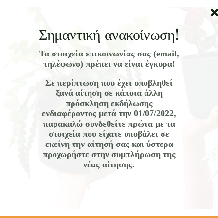
Σημαντική ανακοίνωση!
γή
Τα στοιχεία επικοινωνίας σας (email,
τηλέφωνο) πρέπει να είναι έγκυρα!
ΒΙΜ-ΔΠΘ διοργανώνει Εκπαιδευτικό/Επιμορφωτικό Πρόγραμμα μ
νολογίας και Βιομηχανίας: Ενσωματώνοντας τη σχεδιαστικ
Σε περίπτωση που έχει υποβληθεί
ξανά αίτηση σε κάποια άλλη
Απριλίου 2024 έως 15 Ιουλίου 2024 με Eπιστημονικό Υπεύθυνο
πρόσκληση εκδήλωσης
ς Βιολογίας & Γενετικής του ΔΠΘ και Ακαδημαϊκή Yπεύθυνη τη
ενδιαφέροντος
μετά την 01/07/2022
,
παρακαλώ συνδεθείτε πρώτα με τα
ς Βιολογίας & Γενετικής του ΔΠΘ.
στοιχεία που είχατε υποβάλει σε
εκείνη την αίτησή σας και ύστερα
του προγράμματος
προχωρήστε στην συμπλήρωση της
νέας αίτησης.
του προγράμματος είναι η ενίσχυση των δυνατοτήτων απασχό
ν Βιοεπιστημών μέσω της ανάπτυξης εκπαιδευτικών δραστηριοτ
μμένη μάθηση, εξασφαλίζοντας τη μεταφορά της γνώσης στην 