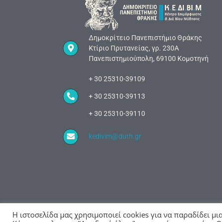
Δημοκρίτειο Πανεπιστήμιο Θράκης
Κτίριο Πρυτανείας, γρ. 230Α
Πανεπιστημιούπολη, 69100 Κομοτηνή
+ 30 25310-39109
+ 30 25310-39113
+ 30 25310-39110
kedivim@duth.gr
Η ιστοσελίδα μας χρησιμοποιεί cookies για να παραδίδει μι