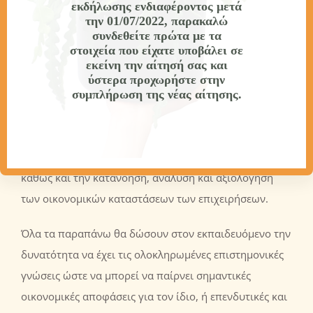
εκδήλωσης ενδιαφέροντος
μετά
τράπεζες και τον ρόλο τους στη σύγχρονη οικονομία,
την 01/07/2022
, παρακαλώ
ανακεφαλαιοποίηση, bail-in και bail-out, τι είναι το
συνδεθείτε πρώτα με τα
στοιχεία που είχατε υποβάλει σε
χρήμα και πώς δημιουργείται, ο πληθωρισμός, το
εκείνη την αίτησή σας και
επιτόκιο, τα ομόλογα, το χρηματιστήριο και τις
ύστερα προχωρήστε στην
μετοχές, τα παράγωγα προϊόντα, το συνάλλαγμα, τα
συμπλήρωση της νέας αίτησης.
κρυπτονομίσματα, το blockchain, την δομή του
διεθνούς νομισματικού συστήματος, τα κέρδη από το
διεθνές εμπόριο, το νόμο της προσφοράς και ζήτησης
καθώς και την κατανόηση, ανάλυση και αξιολόγηση
των οικονομικών καταστάσεων των επιχειρήσεων.
Όλα τα παραπάνω θα δώσουν στον εκπαιδευόμενο την
δυνατότητα να έχει τις ολοκληρωμένες επιστημονικές
γνώσεις ώστε να μπορεί να παίρνει σημαντικές
οικονομικές αποφάσεις για τον ίδιο, ή επενδυτικές και