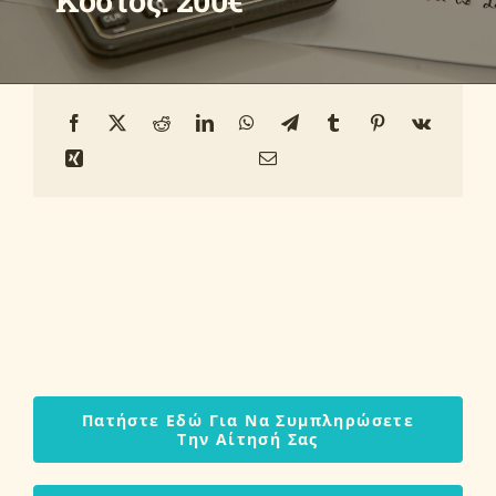
Κόστος: 200€
Οδηγοί
Ανακοινώσεις
Επικοινωνία
Πατήστε Εδώ Για Να Συμπληρώσετε
Την Αίτησή Σας