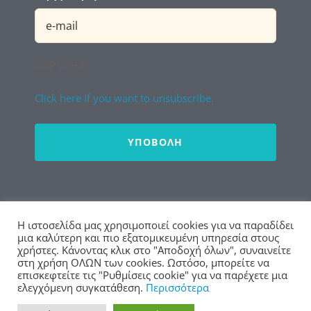
Email
(Required)
CAPTCHA
Click here if you want to unsubscribe.
Απεγγραφή από Newsletter
Η ιστοσελίδα μας χρησιμοποιεί cookies για να παραδίδει
μια καλύτερη και πιο εξατομικευμένη υπηρεσία στους
χρήστες. Κάνοντας κλικ στο "Αποδοχή όλων", συναινείτε
στη χρήση ΟΛΩΝ των cookies. Ωστόσο, μπορείτε να
επισκεφτείτε τις "Ρυθμίσεις cookie" για να παρέχετε μια
© Copyright 2020 - 2026 | ΔΠΘ
ελεγχόμενη συγκατάθεση.
Περισσότερα