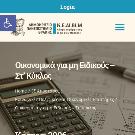
Skip
Login
to
Ανοίξτε τη γραμμή εργαλείων
content
Tog
Nav
Οικονομικά για μη Ειδικούς –
ΚΕΔΙΒΙΜ ΔΠΘ
Στ’ Κύκλος
Προγράμματα
Home
Eξ Aποστάσεως
Κοινωνικές Πολιτικές και Οικονομικές Επιστήμες
Οικονομικά για μη Ειδικούς – Στ’ Κύκλος
Υποβολή Πρότασης
Μητρώα