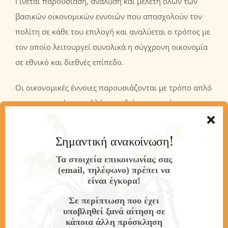
Γίνεται παρουσίαση, ανάλυση και μελέτη όλων των
βασικών οικονομικών εννοιών που απασχολούν τον
πολίτη σε κάθε του επιλογή και αναλύεται ο τρόπος με
τον οποίο λειτουργεί συνολικά η σύγχρονη οικονομία
σε εθνικό και διεθνές επίπεδο.
Οι οικονομικές έννοιες παρουσιάζονται με τρόπο απλό
και κατανοητό, με πολλά παραδείγματα από την
καθημερινότητά μας αλλά και την επικαιρότητα, με
ακρίβεια στην ορολογία και την σχετική ερμηνεία.
Σημαντική ανακοίνωση!
Η θεματολογία που καλύπτεται αφορά ενδεικτικά
Τα στοιχεία επικοινωνίας σας
(email, τηλέφωνο) πρέπει να
-χωρίς να περιορίζεται- στο ΑΕΠ, την ύφεση και
είναι έγκυρα!
ανάπτυξη, τον κρατικό προϋπολογισμό, το δημόσιο
Σε περίπτωση που έχει
έλλειμμα, το χρέος, την δημοσιονομική και
υποβληθεί ξανά αίτηση σε
νομισματική πολιτική, την κεντρική τράπεζα, τις
κάποια άλλη πρόσκληση