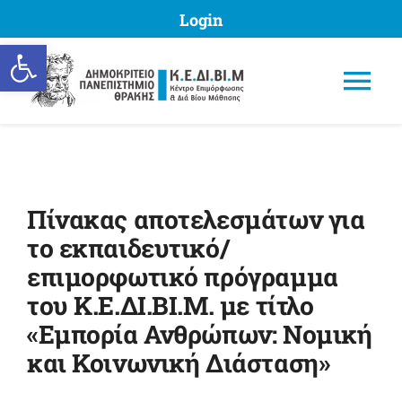
Skip
Login
to
Ανοίξτε τη γραμμή εργαλείων
content
Tog
Nav
Πίνακας αποτελεσμάτων για
ΚΕΔΙΒΙΜ ΔΠΘ
το εκπαιδευτικό/
επιμορφωτικό πρόγραμμα
Προγράμματα
του Κ.Ε.ΔΙ.ΒΙ.Μ. με τίτλο
«Εμπορία Ανθρώπων: Νομική
Υποβολή Πρότασης
και Κοινωνική Διάσταση»
Μητρώα