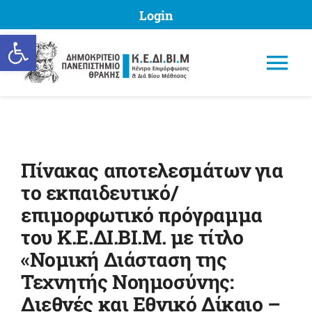
Skip
Login
to
Ανοίξτε τη γραμμή εργαλείων
content
Tog
Nav
Πίνακας αποτελεσμάτων για
ΚΕΔΙΒΙΜ ΔΠΘ
το εκπαιδευτικό/
επιμορφωτικό πρόγραμμα
Προγράμματα
του Κ.Ε.ΔΙ.ΒΙ.Μ. με τίτλο
«Νομική Διάσταση της
Υποβολή Πρότασης
Τεχνητής Νοημοσύνης:
Διεθνές και Εθνικό Δίκαιο –
Μητρώα