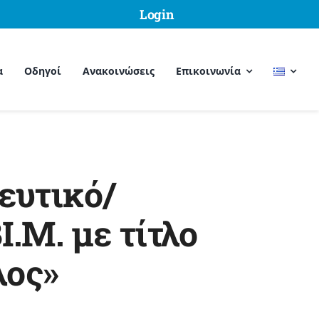
Login
α
Οδηγοί
Ανακοινώσεις
Επικοινωνία
ευτικό/
.Μ. με τίτλο
λος»