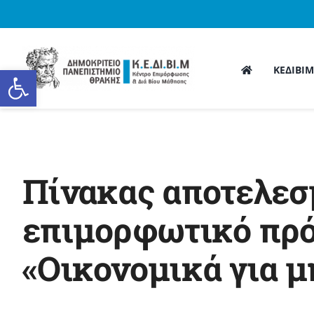
Skip
to
content
Ανοίξτε τη γραμμή εργαλείων
ΚΕΔΙΒΙ
Πίνακας αποτελεσμ
επιμορφωτικό πρόγ
«Οικονομικά για μ