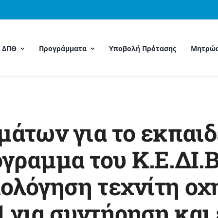
Μ ΔΠΘ
Προγράμματα
Υποβολή Πρότασης
Μητρώ
άτων για το εκπαιδ
ραμμα του Κ.Ε.ΔΙ.ΒΙ
ξιολόγηση τεχνίτη ο
1 για συντήρηση και