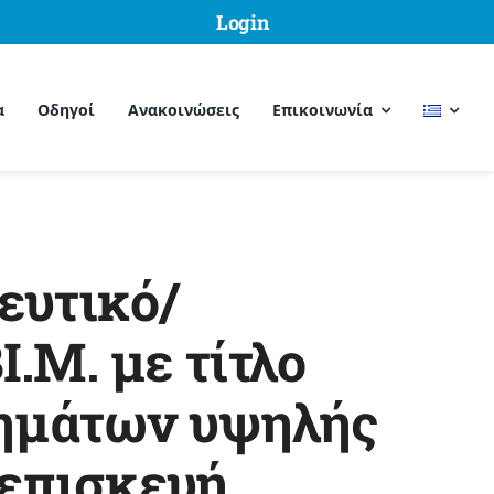
Login
α
Οδηγοί
Ανακοινώσεις
Επικοινωνία
ευτικό/
.Μ. με τίτλο
χημάτων υψηλής
 επισκευή