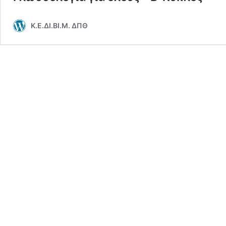
Κ.Ε.ΔΙ.ΒΙ.Μ. ΔΠΘ