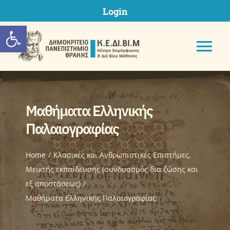
Skip
Login
to
Ανοίξτε τη γραμμή εργαλείων
content
Tog
Nav
Μαθήματα Ελληνικής
ΚΕΔΙΒΙΜ ΔΠΘ
Παλαιογραφίας
Προγράμματα
Home
Κλασικές και Ανθρωπιστικές Επιστήμες
Μεικτής εκπαίδευσης (συνδυασμός δια ζώσης και
εξ αποστάσεως)
Υποβολή Πρότασης
Μαθήματα Ελληνικής Παλαιογραφίας
Μητρώα