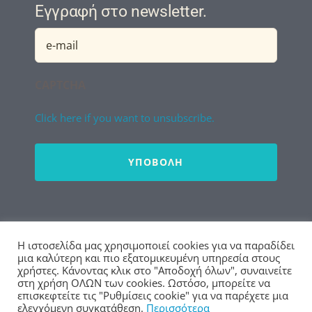
Εγγραφή στο newsletter.
Helpdesk
Email
(Required)
CAPTCHA
Click here if you want to unsubscribe.
Απεγγραφή από Newsletter
Η ιστοσελίδα μας χρησιμοποιεί cookies για να παραδίδει
μια καλύτερη και πιο εξατομικευμένη υπηρεσία στους
χρήστες. Κάνοντας κλικ στο "Αποδοχή όλων", συναινείτε
στη χρήση ΟΛΩΝ των cookies. Ωστόσο, μπορείτε να
επισκεφτείτε τις "Ρυθμίσεις cookie" για να παρέχετε μια
© Copyright 2020 - 2026 | ΔΠΘ
ελεγχόμενη συγκατάθεση.
Περισσότερα