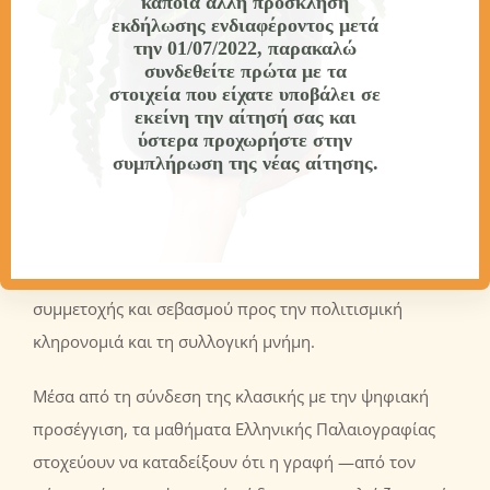
κάποια άλλη πρόσκληση
γραπτή πολιτιστική κληρονομιά. Σε κοινωνικό και
εκδήλωσης ενδιαφέροντος
μετά
επαγγελματικό επίπεδο, συμβάλλει στην ανάπτυξη
την 01/07/2022
, παρακαλώ
συνδεθείτε πρώτα με τα
δεξιοτήτων σχετικών με τη φιλολογία, τη
στοιχεία που είχατε υποβάλει σε
βιβλιοθηκονομία, την αρχειονομία και τη διαχείριση
εκείνη την αίτησή σας και
ύστερα προχωρήστε στην
πολιτιστικών δεδομένων. Παράλληλα, προάγει τις
συμπλήρωση της νέας αίτησης.
ανθρώπινες και δημοκρατικές αξίες της ισότιμης
πρόσβασης στη γνώση, της συνεργασίας και του
διαπολιτισμικού διαλόγου, ενισχύοντας την ενεργό
πολιτότητα μέσα από την καλλιέργεια υπευθυνότητας,
συμμετοχής και σεβασμού προς την πολιτισμική
κληρονομιά και τη συλλογική μνήμη.
Μέσα από τη σύνδεση της κλασικής με την ψηφιακή
προσέγγιση, τα μαθήματα Ελληνικής Παλαιογραφίας
στοχεύουν να καταδείξουν ότι η γραφή —από τον