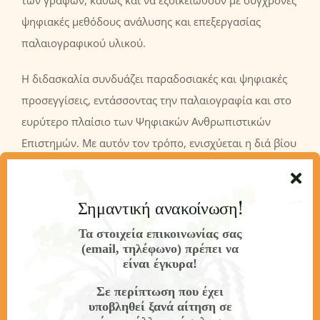
των γραφών, καθώς και να εξοικειωθούν με σύγχρονες
ψηφιακές μεθόδους ανάλυσης και επεξεργασίας
παλαιογραφικού υλικού.
Η διδασκαλία συνδυάζει παραδοσιακές και ψηφιακές
προσεγγίσεις, εντάσσοντας την παλαιογραφία και στο
ευρύτερο πλαίσιο των Ψηφιακών Ανθρωπιστικών
Επιστημών. Με αυτόν τον τρόπο, ενισχύεται η διά βίου
μάθηση και η ικανότητα των φοιτητών να
προσαρμόζονται στις τεχνολογικές εξελίξεις, να
Σημαντική ανακοίνωση!
συνεργάζονται σε διεθνές περιβάλλον και να
προσεγγίζουν κριτικά τις πηγές του ελληνικού
Τα στοιχεία επικοινωνίας σας
(email, τηλέφωνο) πρέπει να
πολιτισμού.
είναι έγκυρα!
Σε προσωπικό επίπεδο, το μάθημα καλλιεργεί
Σε περίπτωση που έχει
υποβληθεί ξανά αίτηση σε
ερευνητική αυτονομία και ευαισθησία απέναντι στη