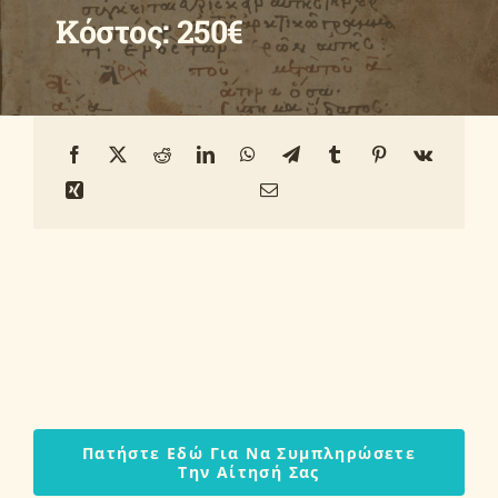
Κόστος: 250€
Οδηγοί
Ανακοινώσεις
Επικοινωνία
Πατήστε Εδώ Για Να Συμπληρώσετε
Την Αίτησή Σας